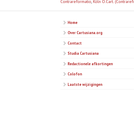
Contrareformatio
,
Köln O.Cart. (Contraref
Home
Over Cartusiana.org
Contact
Studia Cartusiana
Redactionele afkortingen
Colofon
Laatste wijzigingen