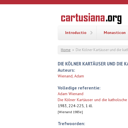
Overslaan en naar de inhoud gaan
CARTUSI
Geschiedenis
van de
kartuizerorde
in de
Nederlanden
Introductio
Monasticon
U bent hier
Home
»
Die Kölner Kartäuser und die ka
DIE KÖLNER KARTÄUSER UND DIE 
Auteurs:
Wienand, Adam
Volledige referentie:
Adam Wienand
Die Kölner Kartäuser und die katholisch
1983, 224-225, 1 ill.
[Wienand 1983e]
Trefwoorden: