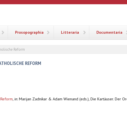
ANA
Prosopographia
Litteraria
Documentaria
tholische Reform
KATHOLISCHE REFORM
e Reform
,
in: Marijan Zadnikar & Adam Wienand (eds.), Die Kartäuser. Der 