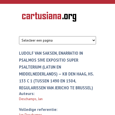
Overslaan en naar de inhoud gaan
CARTUSIANA
Geschiedenis
van de
kartuizerorde
in de
Nederlanden
LUDOLF VAN SAKSEN, ENARRATIO IN
PSALMOS SIVE EXPOSITIO SUPER
PSALTERIUM (LATIJN EN
MIDDELNEDERLANDS) — KB DEN HAAG, HS.
133 C 1 (TUSSEN 1490 EN 1504,
REGULARISSEN VAN JERICHO TE BRUSSEL)
Auteurs:
Deschamps, Jan
Volledige referentie:
Jan Deschamps