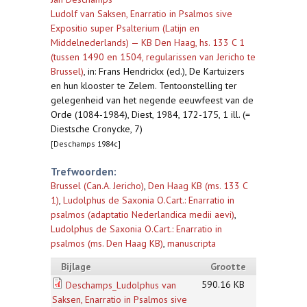
Ludolf van Saksen, Enarratio in Psalmos sive
Expositio super Psalterium (Latijn en
Middelnederlands) — KB Den Haag, hs. 133 C 1
(tussen 1490 en 1504, regularissen van Jericho te
Brussel)
,
in: Frans Hendrickx (ed.), De Kartuizers
en hun klooster te Zelem. Tentoonstelling ter
gelegenheid van het negende eeuwfeest van de
Orde (1084-1984), Diest, 1984, 172-175, 1 ill. (=
Diestsche Cronycke, 7)
[Deschamps 1984c]
Trefwoorden:
Brussel (Can.A. Jericho)
,
Den Haag KB (ms. 133 C
1)
,
Ludolphus de Saxonia O.Cart.: Enarratio in
psalmos (adaptatio Nederlandica medii aevi)
,
Ludolphus de Saxonia O.Cart.: Enarratio in
psalmos (ms. Den Haag KB)
,
manuscripta
Bijlage
Grootte
590.16 KB
Deschamps_Ludolphus van
Saksen, Enarratio in Psalmos sive