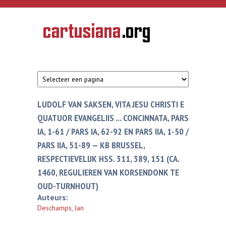
Overslaan en naar de inhoud gaan
CARTUSIANA
Geschiedenis
van de
kartuizerorde
in de
Nederlanden
LUDOLF VAN SAKSEN, VITA JESU CHRISTI E
QUATUOR EVANGELIIS ... CONCINNATA, PARS
IA, 1-61 / PARS IA, 62-92 EN PARS IIA, 1-50 /
PARS IIA, 51-89 — KB BRUSSEL,
RESPECTIEVELIJK HSS. 311, 389, 151 (CA.
1460, REGULIEREN VAN KORSENDONK TE
OUD-TURNHOUT)
Auteurs:
Deschamps, Jan