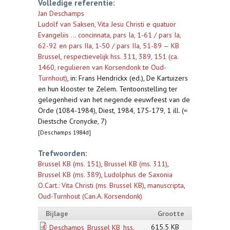
Volledige referentie:
Jan Deschamps
Ludolf van Saksen, Vita Jesu Christi e quatuor
Evangeliis ... concinnata, pars Ia, 1-61 / pars Ia,
62-92 en pars IIa, 1-50 / pars IIa, 51-89 — KB
Brussel, respectievelijk hss. 311, 389, 151 (ca.
1460, regulieren van Korsendonk te Oud-
Turnhout)
,
in: Frans Hendrickx (ed.), De Kartuizers
en hun klooster te Zelem. Tentoonstelling ter
gelegenheid van het negende eeuwfeest van de
Orde (1084-1984), Diest, 1984, 175-179, 1 ill. (=
Diestsche Cronycke, 7)
[Deschamps 1984d]
Trefwoorden:
Brussel KB (ms. 151)
,
Brussel KB (ms. 311)
,
Brussel KB (ms. 389)
,
Ludolphus de Saxonia
O.Cart.: Vita Christi (ms. Brussel KB)
,
manuscripta
,
Oud-Turnhout (Can.A. Korsendonk)
Bijlage
Grootte
615.5 KB
Deschamps_Brussel KB_hss.