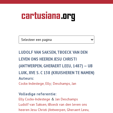
Overslaan en naar de inhoud gaan
CARTUSIANA
Geschiedenis
van de
kartuizerorde
in de
Nederlanden
LUDOLF VAN SAKSEN, TBOECK VAN DEN
LEVEN ONS HEEREN JESU CHRISTI
(ANTWERPEN, GHERAERT LEEU, 1487) — UB
LUIK, XVE S. C 138 (KRUISHEREN TE NAMEN)
Auteurs:
Cockx-Indestege, Elly
;
Deschamps, Jan
Volledige referentie:
Elly Cockx-Indestege
&
Jan Deschamps
Ludolf van Saksen, tBoeck van den leven ons
heeren Jesu Christi (Antwerpen, Gheraert Leeu,