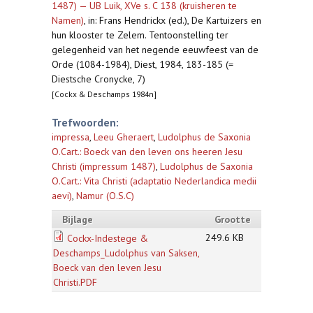
1487) — UB Luik, XVe s. C 138 (kruisheren te
Namen)
,
in: Frans Hendrickx (ed.), De Kartuizers en
hun klooster te Zelem. Tentoonstelling ter
gelegenheid van het negende eeuwfeest van de
Orde (1084-1984), Diest, 1984, 183-185 (=
Diestsche Cronycke, 7)
[Cockx & Deschamps 1984n]
Trefwoorden:
impressa
,
Leeu Gheraert
,
Ludolphus de Saxonia
O.Cart.: Boeck van den leven ons heeren Jesu
Christi (impressum 1487)
,
Ludolphus de Saxonia
O.Cart.: Vita Christi (adaptatio Nederlandica medii
aevi)
,
Namur (O.S.C)
Bijlage
Grootte
249.6 KB
Cockx-Indestege &
Deschamps_Ludolphus van Saksen,
Boeck van den leven Jesu
Christi.PDF