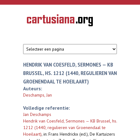
Overslaan en naar de inhoud gaan
CARTUSIANA
Geschiedenis
van de
kartuizerorde
in de
Nederlanden
HENDRIK VAN COESFELD, SERMONES — KB
BRUSSEL, HS. 1212 (1440, REGULIEREN VAN
GROENENDAAL TE HOEILAART)
Auteurs:
Deschamps, Jan
Volledige referentie:
Jan Deschamps
Hendrik van Coesfeld, Sermones — KB Brussel, hs.
1212 (1440, regulieren van Groenendaal te
Hoeilaart)
,
in: Frans Hendrickx (ed.), De Kartuizers