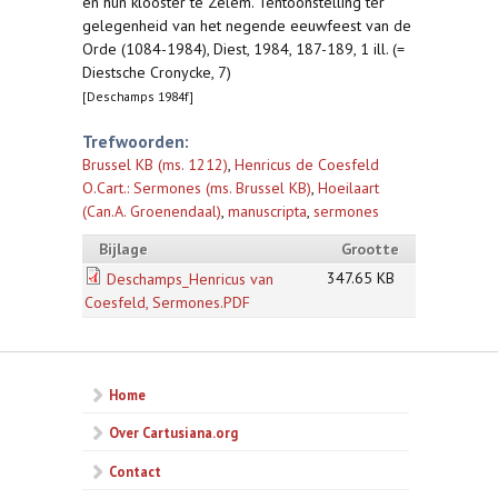
en hun klooster te Zelem. Tentoonstelling ter
gelegenheid van het negende eeuwfeest van de
Orde (1084-1984), Diest, 1984, 187-189, 1 ill. (=
Diestsche Cronycke, 7)
[Deschamps 1984f]
Trefwoorden:
Brussel KB (ms. 1212)
,
Henricus de Coesfeld
O.Cart.: Sermones (ms. Brussel KB)
,
Hoeilaart
(Can.A. Groenendaal)
,
manuscripta
,
sermones
Bijlage
Grootte
347.65 KB
Deschamps_Henricus van
Coesfeld, Sermones.PDF
Home
Over Cartusiana.org
Contact