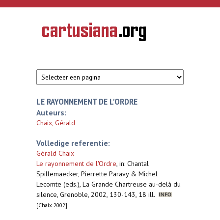
Overslaan en naar de inhoud gaan
CARTUSIANA
Geschiedenis
van de
kartuizerorde
in de
Nederlanden
LE RAYONNEMENT DE L'ORDRE
Auteurs:
Chaix, Gérald
Volledige referentie:
Gérald Chaix
Le rayonnement de l'Ordre
,
in: Chantal
Spillemaecker, Pierrette Paravy & Michel
Lecomte (eds.), La Grande Chartreuse au-delà du
silence, Grenoble, 2002, 130-143, 18 ill.
[Chaix 2002]