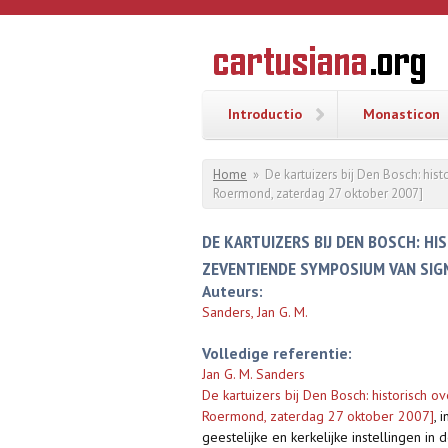
Overslaan en naar de inhoud gaan
CARTUSI
Geschiedenis
van de
kartuizerorde
in de
Nederlanden
Introductio
Monasticon
U bent hier
Home
»
De kartuizers bij Den Bosch: his
Roermond, zaterdag 27 oktober 2007]
DE KARTUIZERS BIJ DEN BOSCH: HI
ZEVENTIENDE SYMPOSIUM VAN SIG
Auteurs:
Sanders, Jan G. M.
Volledige referentie:
Jan G. M. Sanders
De kartuizers bij Den Bosch: historisch 
Roermond, zaterdag 27 oktober 2007]
,
i
geestelijke en kerkelijke instellingen 