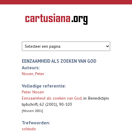
Overslaan en naar de inhoud gaan
CARTUSIANA
Geschiedenis
van de
kartuizerorde
in de
Nederlanden
EENZAAMHEID ALS ZOEKEN VAN GOD
Auteurs:
Nissen, Peter
Volledige referentie:
Peter Nissen
Eenzaamheid als zoeken van God
,
in: Benedictijns
tijdschrift, 62 (2001), 90-103
[Nissen 2001]
Trefwoorden:
solitudo