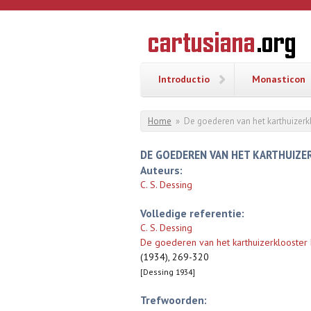
Overslaan en naar de inhoud gaan
CARTUSI
Geschiedenis
van de
kartuizerorde
in de
Nederlanden
Introductio
Monasticon
U bent hier
Home
»
De goederen van het karthuizerklo
DE GOEDEREN VAN HET KARTHUIZER
Auteurs:
C. S. Dessing
Volledige referentie:
C. S. Dessing
De goederen van het karthuizerklooster Ni
(1934), 269-320
[Dessing 1934]
Trefwoorden: