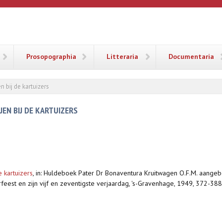
ANA
Prosopographia
Litteraria
Documentaria
n bij de kartuizers
JEN BIJ DE KARTUIZERS
 kartuizers
,
in: Huldeboek Pater Dr Bonaventura Kruitwagen O.F.M. aangeb
feest en zijn vijf en zeventigste verjaardag, 's-Gravenhage, 1949, 372-388,