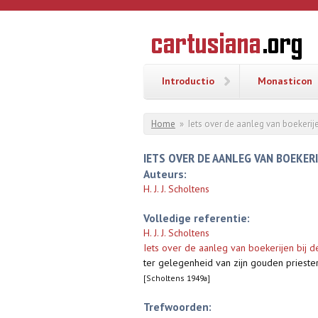
Overslaan en naar de inhoud gaan
CARTUSI
Geschiedenis
van de
kartuizerorde
in de
Nederlanden
Introductio
Monasticon
U bent hier
Home
»
Iets over de aanleg van boekerije
IETS OVER DE AANLEG VAN BOEKERI
Auteurs:
H. J. J. Scholtens
Volledige referentie:
H. J. J. Scholtens
Iets over de aanleg van boekerijen bij de
ter gelegenheid van zijn gouden priester
[Scholtens 1949a]
Trefwoorden: