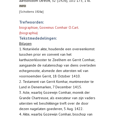
aartsbisdom Utrecht, 52 (1926), 101-173, 1 ill.
[Scholtens 1926a]
Trefwoorden:
biographiae
,
Goswinus Comhair O.Cart.
(biographia)
Tekstmededelingen:
Bijlagen
1. Notariëele akte, houdende een overeenkomst
tusschen prior en convent van het
karthuizerklooster te Zeelhem en Gerrit Comhair,
aangaande de nalatenschap van diens overleden
echegenoote, alsmede den uitersten wil van
voornoemden Gerrit, 18 October 1410.
2. Testament van Gerrit Komhar, muntmeester te
Lund in Denemarken, 7 December 1415.
3. Acte, waarbij Gozewijn Comhair, monnik der
Grande Chartreuse, als executeur van zijn vaders
uitersten wil beschikkinge treft over de door
dezen nagelaten goederen, 5 Aug. 1422.
4. Akte, waarbij Gozewijn Comhair, bisschop van