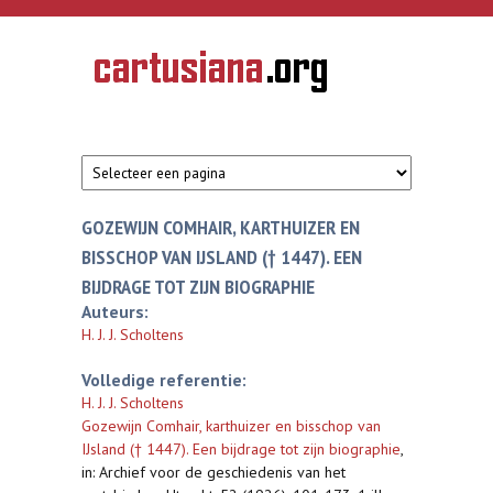
Overslaan en naar de inhoud gaan
CARTUSIANA
Geschiedenis
van de
kartuizerorde
in de
Nederlanden
GOZEWIJN COMHAIR, KARTHUIZER EN
BISSCHOP VAN IJSLAND († 1447). EEN
BIJDRAGE TOT ZIJN BIOGRAPHIE
Auteurs:
H. J. J. Scholtens
Volledige referentie:
H. J. J. Scholtens
Gozewijn Comhair, karthuizer en bisschop van
IJsland († 1447). Een bijdrage tot zijn biographie
,
in: Archief voor de geschiedenis van het