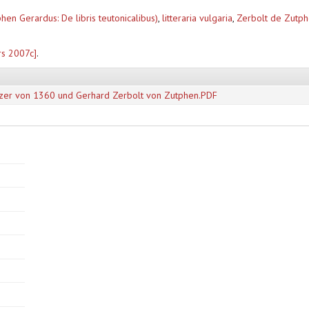
hen Gerardus: De libris teutonicalibus)
,
litteraria vulgaria
,
Zerbolt de Zutp
rs 2007c]
.
etzer von 1360 und Gerhard Zerbolt von Zutphen.PDF