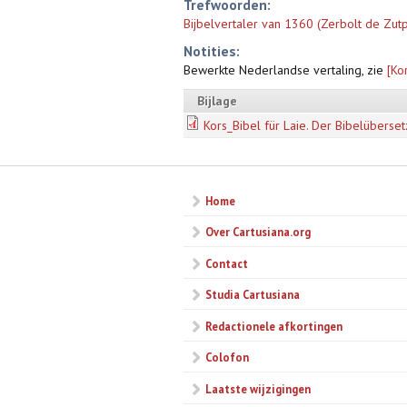
Trefwoorden:
Bijbelvertaler van 1360 (Zerbolt de Zutp
Notities:
Bewerkte Nederlandse vertaling, zie
[Ko
Bijlage
Kors_Bibel für Laie. Der Bibelübers
Home
Over Cartusiana.org
Contact
Studia Cartusiana
Redactionele afkortingen
Colofon
Laatste wijzigingen