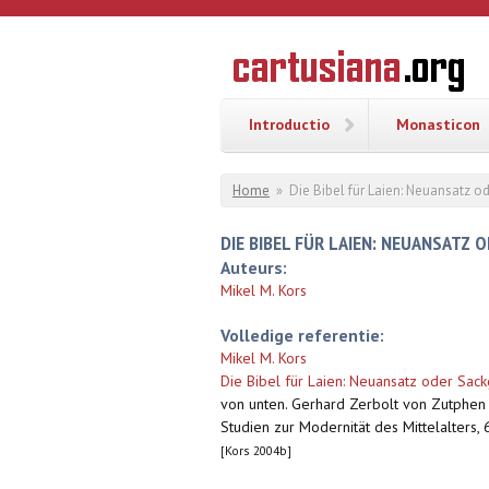
Overslaan en naar de inhoud gaan
CARTUSI
Geschiedenis
van de
kartuizerorde
in de
Nederlanden
Introductio
Monasticon
U bent hier
Home
»
Die Bibel für Laien: Neuansatz 
DIE BIBEL FÜR LAIEN: NEUANSATZ
Auteurs:
Mikel M. Kors
Volledige referentie:
Mikel M. Kors
Die Bibel für Laien: Neuansatz oder Sa
von unten. Gerhard Zerbolt von Zutphen
Studien zur Modernität des Mittelalters,
[Kors 2004b]