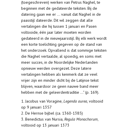
(toegeschreven) werken van Petrus Naghel, te
beginnen met de gedateerde teksten. Bij de
datering gaan we er ... vanuit dat Naghel in de
paasstijl dateerde. Dit wil zeggen dat alle
vertalingen die hij tussen 1 januari en Pasen
voltooide, één jaar later moeten worden
gedateerd in de nieuwjaarsstijl. Bij elk werk wordt
een korte toelichting gegeven op de stand van
het onderzoek. Opvallend is dat sommige teksten
die Naghel vertaalde, al spoedig, en soms met
meer succes, in de Noordelijke Nederlanden
opnieuw werden overgezet. Deze latere
vertalingen hebben als kenmerk dat ze veel
vrijer zijn en minder dicht bij de Latijnse tekst
blijven, waardoor ze geen nauwe band meer
hebben met de geleerdentraditie ..." (p. 169).
1. Jacobus van Voragine,
Legenda aurea
, voltooid
op 9 januari 1357
2. De Hernse bijbel (ca. 1360-1385)
3. Benedictus van Nursia,
Regula Monachorum
,
voltooid op 13 januari 1373