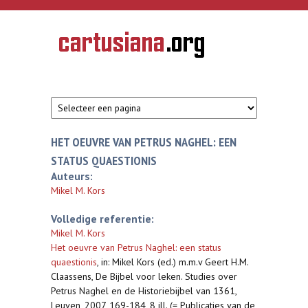
Overslaan en naar de inhoud gaan
CARTUSIANA
Geschiedenis
van de
kartuizerorde
in de
Nederlanden
HET OEUVRE VAN PETRUS NAGHEL: EEN
STATUS QUAESTIONIS
Auteurs:
Mikel M. Kors
Volledige referentie:
Mikel M. Kors
Het oeuvre van Petrus Naghel: een status
quaestionis
,
in: Mikel Kors (ed.) m.m.v Geert H.M.
Claassens, De Bijbel voor leken. Studies over
Petrus Naghel en de Historiebijbel van 1361,
Leuven, 2007, 169-184, 8 ill. (= Publicaties van de