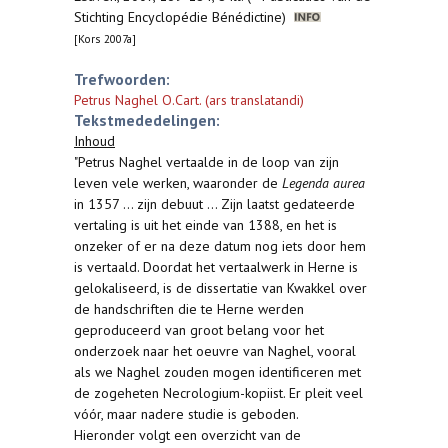
Stichting Encyclopédie Bénédictine)
[Kors 2007a]
Trefwoorden:
Petrus Naghel O.Cart. (ars translatandi)
Tekstmededelingen:
Inhoud
"Petrus Naghel vertaalde in de loop van zijn
leven vele werken, waaronder de
Legenda aurea
in 1357 ... zijn debuut ... Zijn laatst gedateerde
vertaling is uit het einde van 1388, en het is
onzeker of er na deze datum nog iets door hem
is vertaald. Doordat het vertaalwerk in Herne is
gelokaliseerd, is de dissertatie van Kwakkel over
de handschriften die te Herne werden
geproduceerd van groot belang voor het
onderzoek naar het oeuvre van Naghel, vooral
als we Naghel zouden mogen identificeren met
de zogeheten Necrologium-kopiist. Er pleit veel
vóór, maar nadere studie is geboden.
Hieronder volgt een overzicht van de