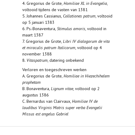
4. Gregorius de Grote,
Homiliae XL in Evangelia
,
voltooid tijdens de vasten van 1381
5. Johannes Cassianus,
Collationes patrum
, voltooid
op 5 januari 1383
6. Ps.-Bonaventura,
Stimulus amoris
, voltooid in
maart 1387
7. Gregorius de Grote,
Libri IV dialogorum de vita
et miraculis patrum Italicorum
, voltooid op 4
november 1388
8.
Vitaspatrum
, datering onbekend
Verloren en toegeschreven werken
A. Gregorius de Grote,
Homiliae in Hiezechihelem
prophetam
B. Bonaventura,
Lignum vitae
, voltooid op 2
augustus 1386
C. Bernardus van Clairvaux,
Homiliae IV de
laudibus Virginis Matris super verba Evangelii
Missus est angelus Gabriel