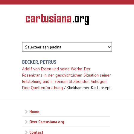
Overslaan en naar de inhoud gaan
CARTUSIANA
Geschiedenis
van de
kartuizerorde
in de
Nederlanden
BECKER, PETRUS
Adolf von Essen und seine Werke. Der
Rosenkranz in der geschichtlichen Situation seiner
Entstehung und in seinem bleibenden Anliegen.
Eine Quellenforschung
/ Klinkhammer Karl Joseph
Home
Over Cartusiana.org
Contact