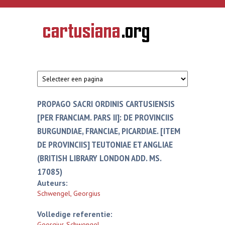
Overslaan en naar de inhoud gaan
CARTUSIANA
Geschiedenis
van de
kartuizerorde
in de
Nederlanden
PROPAGO SACRI ORDINIS CARTUSIENSIS
[PER FRANCIAM. PARS II]: DE PROVINCIIS
BURGUNDIAE, FRANCIAE, PICARDIAE. [ITEM
DE PROVINCIIS] TEUTONIAE ET ANGLIAE
(BRITISH LIBRARY LONDON ADD. MS.
17085)
Auteurs:
Schwengel, Georgius
Volledige referentie:
Georgius Schwengel