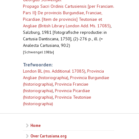
Propago Sacri Ordinis Cartusiensis [per Franciam.
Pars II]: De provinciis Burgundiae, Franciae,
Picardiae. [Item de provinciis] Teutoniae et
Angliae (British Library London Add. Ms. 17085)
,
Salzburg, 1981 [fotografische reproductie: in
Cartusia Dantiscana, 1750], (2)-276 p., ill. (=
Analecta Cartusiana, 90:2)
[Schwengel 1981a]
Trefwoorden:
London BL (ms. Additional 17085)
,
Provincia
Angliae (historiographia)
,
Provincia Burgundiae
(historiographia)
,
Provincia Franciae
(historiographia)
,
Provincia Picardiae
(historiographia)
,
Provincia Teutoniae
(historiographia)
Home
Over Cartusiana.org