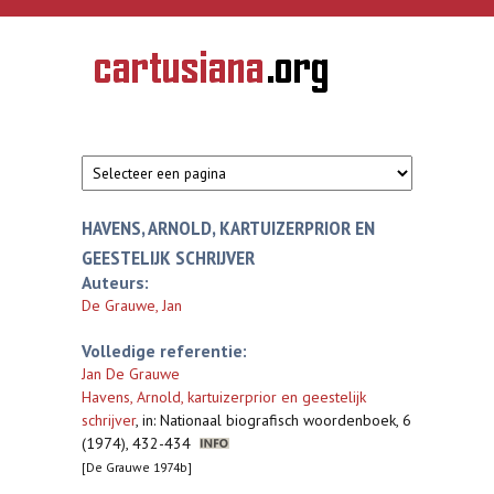
Overslaan en naar de inhoud gaan
CARTUSIANA
Geschiedenis
van de
kartuizerorde
in de
Nederlanden
HAVENS, ARNOLD, KARTUIZERPRIOR EN
GEESTELIJK SCHRIJVER
Auteurs:
De Grauwe, Jan
Volledige referentie:
Jan De Grauwe
Havens, Arnold, kartuizerprior en geestelijk
schrijver
,
in: Nationaal biografisch woordenboek, 6
(1974), 432-434
[De Grauwe 1974b]