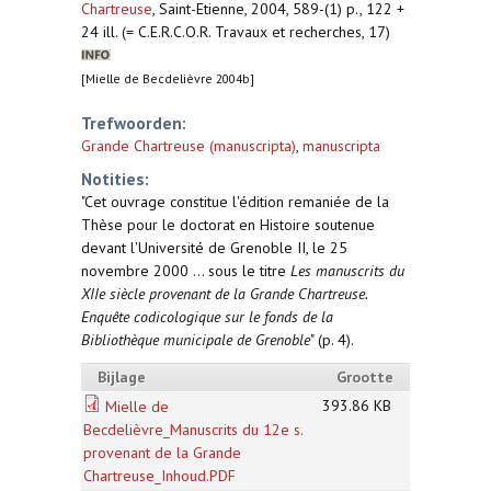
Chartreuse
,
Saint-Etienne, 2004, 589-(1) p., 122 +
24 ill. (= C.E.R.C.O.R. Travaux et recherches, 17)
[Mielle de Becdelièvre 2004b]
Trefwoorden:
Grande Chartreuse (manuscripta)
,
manuscripta
Notities:
"Cet ouvrage constitue l'édition remaniée de la
Thèse pour le doctorat en Histoire soutenue
devant l'Université de Grenoble II, le 25
novembre 2000 ... sous le titre
Les manuscrits du
XIIe siècle provenant de la Grande Chartreuse.
Enquête codicologique sur le fonds de la
Bibliothèque municipale de Grenoble
" (p. 4).
Bijlage
Grootte
393.86 KB
Mielle de
Becdelièvre_Manuscrits du 12e s.
provenant de la Grande
Chartreuse_Inhoud.PDF