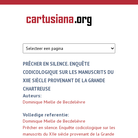
Overslaan en naar de inhoud gaan
CARTUSIANA
Geschiedenis
van de
kartuizerorde
in de
Nederlanden
PRÊCHER EN SILENCE. ENQUÊTE
CODICOLOGIQUE SUR LES MANUSCRITS DU
XIIE SIÈCLE PROVENANT DE LA GRANDE
CHARTREUSE
Auteurs:
Dominique Mielle de Becdelièvre
Volledige referentie:
Dominique Mielle de Becdelièvre
Prêcher en silence. Enquête codicologique sur les
manuscrits du XIIe siècle provenant de la Grande