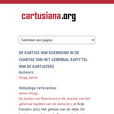
Overslaan en naar de inhoud gaan
CARTUSIANA
Geschiedenis
van de
kartuizerorde
in de
Nederlanden
DE KARTUIS VAN ROERMOND IN DE
CHARTAE VAN HET GENERAAL KAPITTEL
VAN DE KARTUIZERS
Auteurs:
Hogg, James
Volledige referentie:
James Hogg
De kartuis van Roermond in de chartae van het
generaal kapittel van de kartuizers
,
in: Krijn
Pansters (ed.), Het geheim van de stilte. De