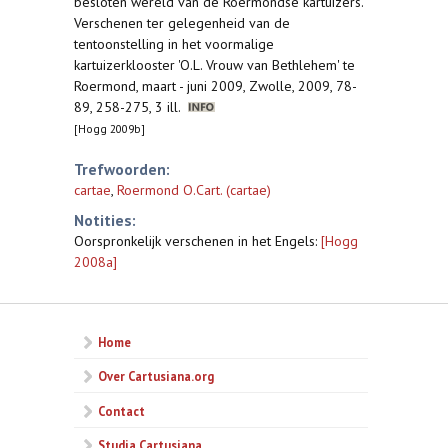
besloten wereld van de Roermondse kartuizers.
Verschenen ter gelegenheid van de
tentoonstelling in het voormalige
kartuizerklooster 'O.L. Vrouw van Bethlehem' te
Roermond, maart - juni 2009, Zwolle, 2009, 78-
89, 258-275, 3 ill.
[Hogg 2009b]
Trefwoorden:
cartae
,
Roermond O.Cart. (cartae)
Notities:
Oorspronkelijk verschenen in het Engels:
[Hogg
2008a]
Home
Over Cartusiana.org
Contact
Studia Cartusiana