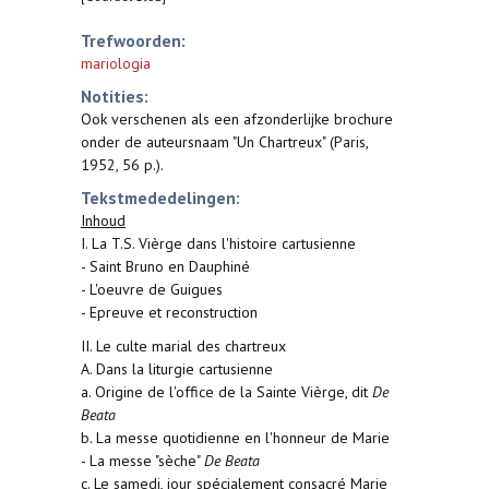
Trefwoorden:
mariologia
Notities:
Ook verschenen als een afzonderlijke brochure
onder de auteursnaam "Un Chartreux" (Paris,
1952, 56 p.).
Tekstmededelingen:
Inhoud
I. La T.S. Vièrge dans l'histoire cartusienne
- Saint Bruno en Dauphiné
- L'oeuvre de Guigues
- Epreuve et reconstruction
II. Le culte marial des chartreux
A. Dans la liturgie cartusienne
a. Origine de l'office de la Sainte Vièrge, dit
De
Beata
b. La messe quotidienne en l'honneur de Marie
- La messe "sèche"
De Beata
c. Le samedi, jour spécialement consacré Marie