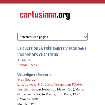
Overslaan en naar de inhoud gaan
CARTUSIANA
Geschiedenis
van de
kartuizerorde
in de
Nederlanden
LE CULTE DE LA TRÈS SAINTE VIERGE DANS
L'ORDRE DES CHARTREUX
Auteurs:
Gourdel, Yves
Volledige referentie:
Yves Gourdel
Le culte de la Très Sainte Vierge dans l'Ordre
des Chartreux
,
in: Hubert du Manoir (ed.), Maria.
Études sur la Sainte Vierge, dl. 2, Paris, 1952,
625-678
[Gourdel 1952]