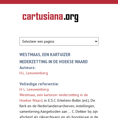
Overslaan en naar de inhoud gaan
CARTUSIANA
Geschiedenis
van de
kartuizerorde
in de
Nederlanden
WESTMAAS, EEN KARTUIZER
NEDERZETTING IN DE HOEKSE WAARD
Auteurs:
H.L. Leeuwenberg
Volledige referentie:
H. L. Leeuwenberg
Westmaas, een kartuizer nederzetting in de
Hoekse Waard
,
in: E.S.C. Erkelens-Buttin (ed.), De
Kerk en de Nederlanden:archieven, instellingen,
samenleving.Aangeboden aan ... C. Dekker bij zijn
afscheid als rijksarchivaris en als hoogleraar in de