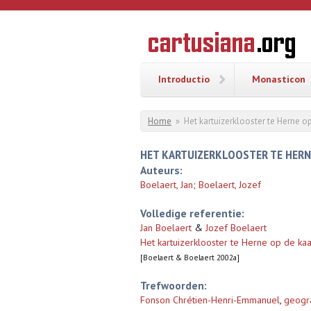
Overslaan en naar de inhoud gaan
CARTUSI
Geschiedenis
van de
kartuizerorde
in de
Nederlanden
Introductio
Monasticon
U bent hier
Home
»
Het kartuizerklooster te Herne o
HET KARTUIZERKLOOSTER TE HERN
Auteurs:
Boelaert, Jan
;
Boelaert, Jozef
Volledige referentie:
Jan Boelaert
&
Jozef Boelaert
Het kartuizerklooster te Herne op de ka
[Boelaert & Boelaert 2002a]
Trefwoorden:
Fonson Chrétien-Henri-Emmanuel
,
geogr