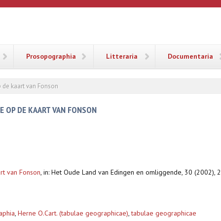
ANA
Prosopographia
Litteraria
Documentaria
p de kaart van Fonson
E OP DE KAART VAN FONSON
art van Fonson
,
in: Het Oude Land van Edingen en omliggende, 30 (2002), 26
aphia
,
Herne O.Cart. (tabulae geographicae)
,
tabulae geographicae