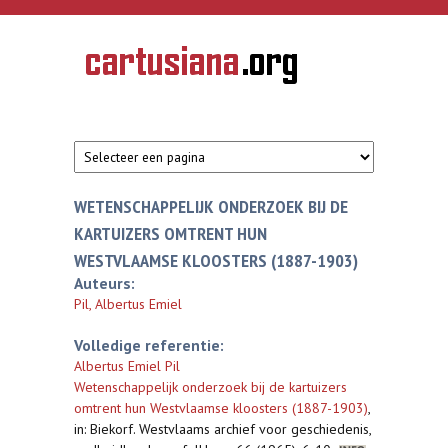
Overslaan en naar de inhoud gaan
CARTUSIANA
Geschiedenis
van de
kartuizerorde
in de
Nederlanden
WETENSCHAPPELIJK ONDERZOEK BIJ DE
KARTUIZERS OMTRENT HUN
WESTVLAAMSE KLOOSTERS (1887-1903)
Auteurs:
Pil, Albertus Emiel
Volledige referentie:
Albertus Emiel Pil
Wetenschappelijk onderzoek bij de kartuizers
omtrent hun Westvlaamse kloosters (1887-1903)
,
in: Biekorf. Westvlaams archief voor geschiedenis,