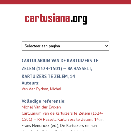
Overslaan en naar de inhoud gaan
CARTUSIANA
Geschiedenis
van de
kartuizerorde
in de
Nederlanden
CARTULARIUM VAN DE KARTUIZERS TE
ZELEM (1324-1501) — RA HASSELT,
KARTUIZERS TE ZELEM, 14
Auteurs:
Van der Eycken, Michel
Volledige referentie:
Michel Van der Eycken
Cartularium van de kartuizers te Zelem (1324-
1501) — RA Hasselt, Kartuizers te Zelem, 14
,
in:
Frans Hendrickx (ed.), De Kartuizers en hun