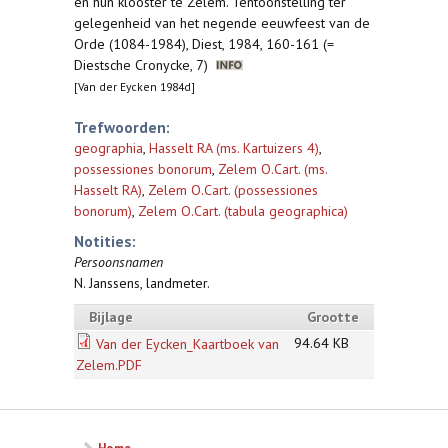
en hun klooster te Zelem. Tentoonstelling ter
gelegenheid van het negende eeuwfeest van de
Orde (1084-1984), Diest, 1984, 160-161 (=
Diestsche Cronycke, 7)
[Van der Eycken 1984d]
Trefwoorden:
geographia
,
Hasselt RA (ms. Kartuizers 4)
,
possessiones bonorum
,
Zelem O.Cart. (ms.
Hasselt RA)
,
Zelem O.Cart. (possessiones
bonorum)
,
Zelem O.Cart. (tabula geographica)
Notities:
Persoonsnamen
N. Janssens, landmeter.
Bijlage
Grootte
94.64 KB
Van der Eycken_Kaartboek van
Zelem.PDF
Home