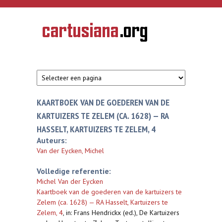
Overslaan en naar de inhoud gaan
CARTUSIANA
Geschiedenis
van de
kartuizerorde
in de
Nederlanden
KAARTBOEK VAN DE GOEDEREN VAN DE
KARTUIZERS TE ZELEM (CA. 1628) — RA
HASSELT, KARTUIZERS TE ZELEM, 4
Auteurs:
Van der Eycken, Michel
Volledige referentie:
Michel Van der Eycken
Kaartboek van de goederen van de kartuizers te
Zelem (ca. 1628) — RA Hasselt, Kartuizers te
Zelem, 4
,
in: Frans Hendrickx (ed.), De Kartuizers