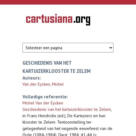
Overslaan en naar de inhoud gaan
CARTUSIANA
Geschiedenis
van de
kartuizerorde
in de
Nederlanden
GESCHIEDENIS VAN HET
KARTUIZERKLOOSTER TE ZELEM
Auteurs:
Van der Eycken, Michel
Volledige referentie:
Michel Van der Eycken
Geschiedenis van het kartuizerklooster te Zelem
,
in: Frans Hendrickx (ed.), De Kartuizers en hun
klooster te Zelem. Tentoonstelling ter
gelegenheid van het negende eeuwfeest van de
Orde (1084-1984), Diest, 1984, 41-44 (=