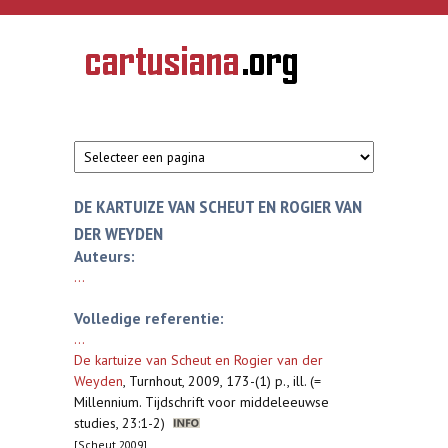
Overslaan en naar de inhoud gaan
CARTUSIANA
Geschiedenis
van de
kartuizerorde
in de
Nederlanden
DE KARTUIZE VAN SCHEUT EN ROGIER VAN
DER WEYDEN
Auteurs:
...
Volledige referentie:
...
De kartuize van Scheut en Rogier van der
Weyden
,
Turnhout, 2009, 173-(1) p., ill. (=
Millennium. Tijdschrift voor middeleeuwse
studies, 23:1-2)
[Scheut 2009]