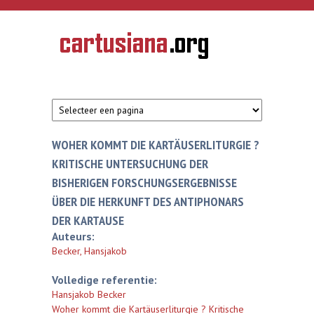
Overslaan en naar de inhoud gaan
CARTUSIANA
Geschiedenis
van de
kartuizerorde
in de
Nederlanden
WOHER KOMMT DIE KARTÄUSERLITURGIE ?
KRITISCHE UNTERSUCHUNG DER
BISHERIGEN FORSCHUNGSERGEBNISSE
ÜBER DIE HERKUNFT DES ANTIPHONARS
DER KARTAUSE
Auteurs:
Becker, Hansjakob
Volledige referentie:
Hansjakob Becker
Woher kommt die Kartäuserliturgie ? Kritische