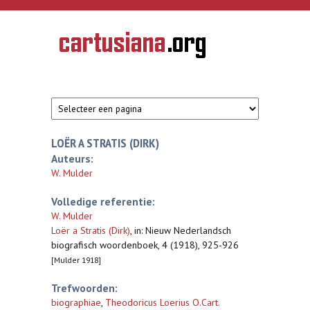
Overslaan en naar de inhoud gaan
CARTUSIANA
Geschiedenis
van de
kartuizerorde
in de
Nederlanden
LOËR A STRATIS (DIRK)
Auteurs:
W. Mulder
Volledige referentie:
W. Mulder
Loër a Stratis (Dirk)
,
in: Nieuw Nederlandsch
biografisch woordenboek, 4 (1918), 925-926
[Mulder 1918]
Trefwoorden:
biographiae
,
Theodoricus Loerius O.Cart.