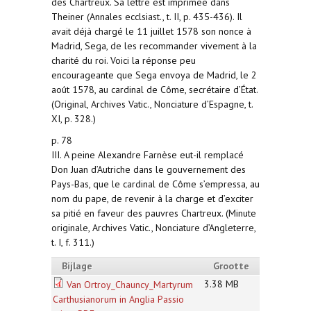
des Chartreux. Sa lettre est imprimée dans
Theiner (Annales ecclsiast., t. II, p. 435-436). Il
avait déjà chargé le 11 juillet 1578 son nonce à
Madrid, Sega, de les recommander vivement à la
charité du roi. Voici la réponse peu
encourageante que Sega envoya de Madrid, le 2
août 1578, au cardinal de Côme, secrétaire d’État.
(Original, Archives Vatic., Nonciature d’Espagne, t.
XI, p. 328.)
p. 78
III. A peine Alexandre Farnèse eut-il remplacé
Don Juan d’Autriche dans le gouvernement des
Pays-Bas, que le cardinal de Côme s’empressa, au
nom du pape, de revenir à la charge et d’exciter
sa pitié en faveur des pauvres Chartreux. (Minute
originale, Archives Vatic., Nonciature d’Angleterre,
t. I, f. 311.)
Bijlage
Grootte
3.38 MB
Van Ortroy_Chauncy_Martyrum
Carthusianorum in Anglia Passio