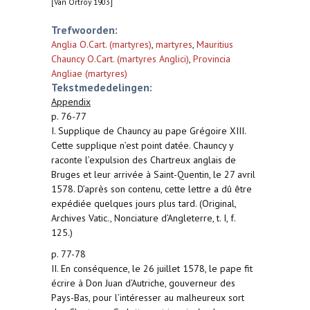
[Van Ortroy 1903]
Trefwoorden:
Anglia O.Cart. (martyres)
,
martyres
,
Mauritius
Chauncy O.Cart. (martyres Anglici)
,
Provincia
Angliae (martyres)
Tekstmededelingen:
Appendix
p. 76-77
I. Supplique de Chauncy au pape Grégoire XIII.
Cette supplique n’est point datée. Chauncy y
raconte l’expulsion des Chartreux anglais de
Bruges et leur arrivée à Saint-Quentin, le 27 avril
1578. D’après son contenu, cette lettre a dû être
expédiée quelques jours plus tard. (Original,
Archives Vatic., Nonciature d’Angleterre, t. I, f.
125.)
p. 77-78
II. En conséquence, le 26 juillet 1578, le pape fit
écrire à Don Juan d’Autriche, gouverneur des
Pays-Bas, pour l’intéresser au malheureux sort