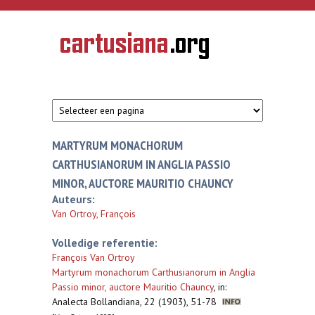
Overslaan en naar de inhoud gaan
CARTUSIANA
Geschiedenis
van de
kartuizerorde
in de
Nederlanden
MARTYRUM MONACHORUM
CARTHUSIANORUM IN ANGLIA PASSIO
MINOR, AUCTORE MAURITIO CHAUNCY
Auteurs:
Van Ortroy, François
Volledige referentie:
François Van Ortroy
Martyrum monachorum Carthusianorum in Anglia
Passio minor, auctore Mauritio Chauncy
,
in:
Analecta Bollandiana, 22 (1903), 51-78