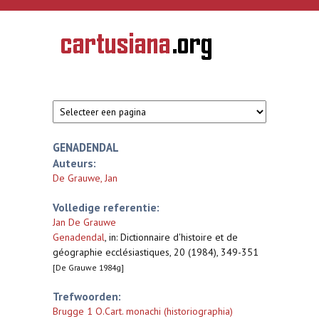
Overslaan en naar de inhoud gaan
CARTUSIANA
Geschiedenis
van de
kartuizerorde
in de
Nederlanden
GENADENDAL
Auteurs:
De Grauwe, Jan
Volledige referentie:
Jan De Grauwe
Genadendal
,
in: Dictionnaire d'histoire et de
géographie ecclésiastiques, 20 (1984), 349-351
[De Grauwe 1984g]
Trefwoorden:
Brugge 1 O.Cart. monachi (historiographia)