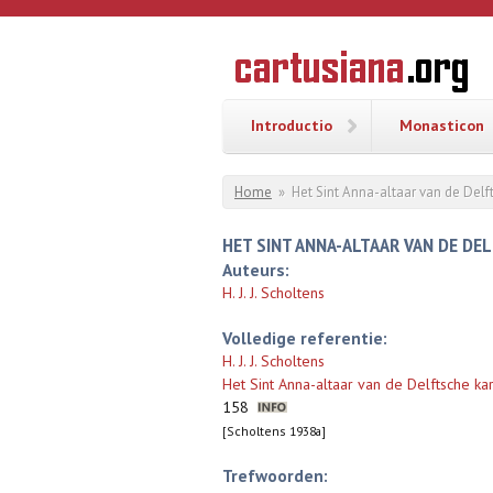
Overslaan en naar de inhoud gaan
CARTUSI
Geschiedenis
van de
kartuizerorde
in de
Nederlanden
Introductio
Monasticon
U bent hier
Home
»
Het Sint Anna-altaar van de Delf
HET SINT ANNA-ALTAAR VAN DE DE
Auteurs:
H. J. J. Scholtens
Volledige referentie:
H. J. J. Scholtens
Het Sint Anna-altaar van de Delftsche kar
158
[Scholtens 1938a]
Trefwoorden: