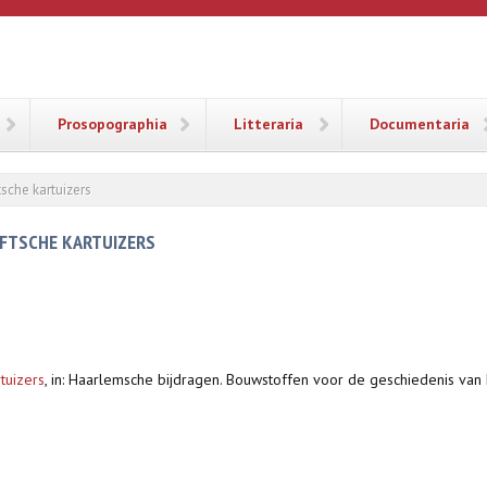
ANA
Prosopographia
Litteraria
Documentaria
tsche kartuizers
LFTSCHE KARTUIZERS
tuizers
,
in: Haarlemsche bijdragen. Bouwstoffen voor de geschiedenis van