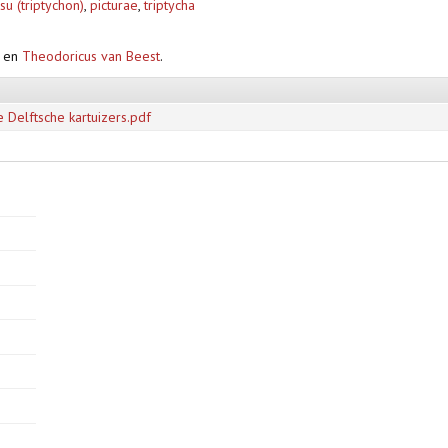
su (triptychon)
,
picturae
,
triptycha
en
Theodoricus van Beest
.
 Delftsche kartuizers.pdf