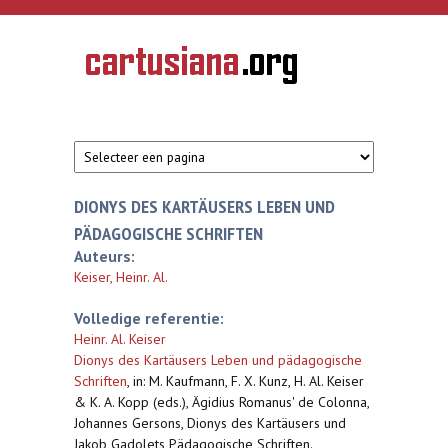
Overslaan en naar de inhoud gaan
CARTUSIANA
Geschiedenis
van de
kartuizerorde
in de
Nederlanden
DIONYS DES KARTÄUSERS LEBEN UND
PÄDAGOGISCHE SCHRIFTEN
Auteurs:
Keiser, Heinr. Al.
Volledige referentie:
Heinr. Al. Keiser
Dionys des Kartäusers Leben und pädagogische
Schriften
,
in: M. Kaufmann, F. X. Kunz, H. Al. Keiser
& K. A. Kopp (eds.), Ägidius Romanus' de Colonna,
Johannes Gersons, Dionys des Kartäusers und
Jakob Gadolets Pädagogische Schriften.