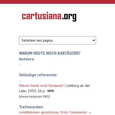
Overslaan en naar de inhoud gaan
CARTUSIANA
Geschiedenis
van de
kartuizerorde
in de
Nederlanden
WARUM HEUTE NOCH KARTÄUSER?
Auteurs:
...
Volledige referentie:
...
Warum heute noch Kartäuser?
,
Limburg an der
Lahn, 1955, 16 p.
[Heute Kartäuser 1955]
Trefwoorden:
constitutiones apostolicae
,
Ordo Cartusiensis ↔