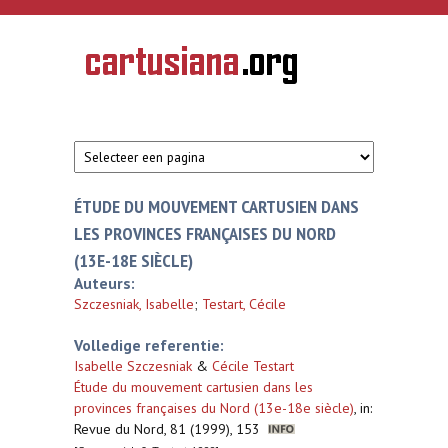
Overslaan en naar de inhoud gaan
CARTUSIANA
Geschiedenis
van de
kartuizerorde
in de
Nederlanden
ÉTUDE DU MOUVEMENT CARTUSIEN DANS
LES PROVINCES FRANÇAISES DU NORD
(13E-18E SIÈCLE)
Auteurs:
Szczesniak, Isabelle
;
Testart, Cécile
Volledige referentie:
Isabelle Szczesniak
&
Cécile Testart
Étude du mouvement cartusien dans les
provinces françaises du Nord (13e-18e siècle)
,
in:
Revue du Nord, 81 (1999), 153