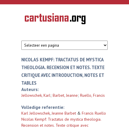
Overslaan en naar de inhoud gaan
CARTUSIANA
Geschiedenis
van de
kartuizerorde
in de
Nederlanden
NICOLAS KEMPF: TRACTATUS DE MYSTICA
THEOLOGIA. RECENSION ET NOTES. TEXTE
CRITIQUE AVEC INTRODUCTION, NOTES ET
TABLES
Auteurs:
Jellowschek, Karl
;
Barbet, Jeanne
;
Ruello, Francis
Volledige referentie:
Karl Jellowschek
,
Jeanne Barbet
&
Francis Ruello
Nicolas Kempf: Tractatus de mystica theologia.
Recension et notes. Texte critique avec