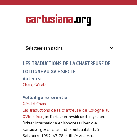
Overslaan en naar de inhoud gaan
CARTUSIANA
Geschiedenis
van de
kartuizerorde
in de
Nederlanden
LES TRADUCTIONS DE LA CHARTREUSE DE
COLOGNE AU XVIE SIÈCLE
Auteurs:
Chaix, Gérald
Volledige referentie:
Gérald Chaix
Les traductions de la chartreuse de Cologne au
XVIe siècle
,
in: Kartäusermystik und -mystiker.
Dritter internationaler Kongress über die
Kartäusergeschichte und -spiritualität, dl. 5,
Salzburg, 1982, 67-78, 4 ill. (= Analecta