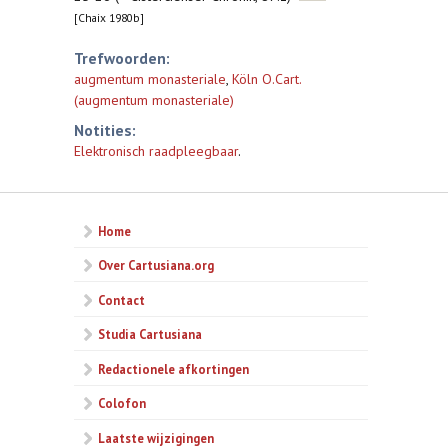
[Chaix 1980b]
Trefwoorden:
augmentum monasteriale
,
Köln O.Cart.
(augmentum monasteriale)
Notities:
Elektronisch raadpleegbaar
.
Home
Over Cartusiana.org
Contact
Studia Cartusiana
Redactionele afkortingen
Colofon
Laatste wijzigingen