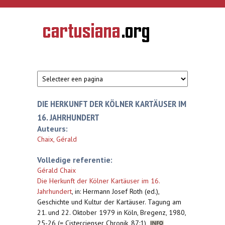
Overslaan en naar de inhoud gaan
CARTUSIANA
Geschiedenis
van de
kartuizerorde
in de
Nederlanden
DIE HERKUNFT DER KÖLNER KARTÄUSER IM
16. JAHRHUNDERT
Auteurs:
Chaix, Gérald
Volledige referentie:
Gérald Chaix
Die Herkunft der Kölner Kartäuser im 16.
Jahrhundert
,
in: Hermann Josef Roth (ed.),
Geschichte und Kultur der Kartäuser. Tagung am
21. und 22. Oktober 1979 in Köln, Bregenz, 1980,
25-26 (= Cistercienser Chronik, 87:1)