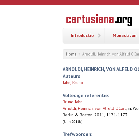
Overslaan en naar de inhoud gaan
CARTUSI
Geschiedenis
van de
kartuizerorde
in de
Nederlanden
Introductio
Monasticon
U bent hier
Home
»
Arnoldi, Heinrich, von Alfeld OCar
ARNOLDI, HEINRICH, VON ALFELD O
Auteurs:
Jahn, Bruno
Volledige referentie:
Bruno Jahn
Arnoldi, Heinrich, von Alfeld OCart
,
in: Wo
Berlin & Boston, 2011, 1171-1173
[Jahn 2011b]
Trefwoorden: