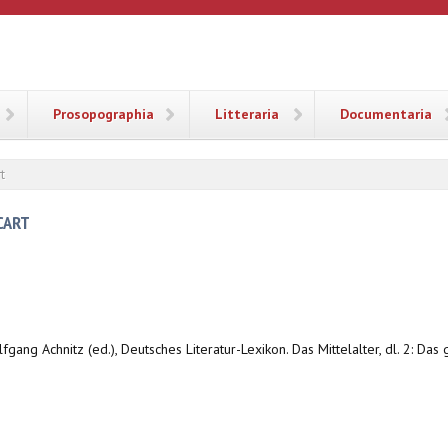
ANA
Prosopographia
Litteraria
Documentaria
t
CART
lfgang Achnitz (ed.), Deutsches Literatur-Lexikon. Das Mittelalter, dl. 2: Das 