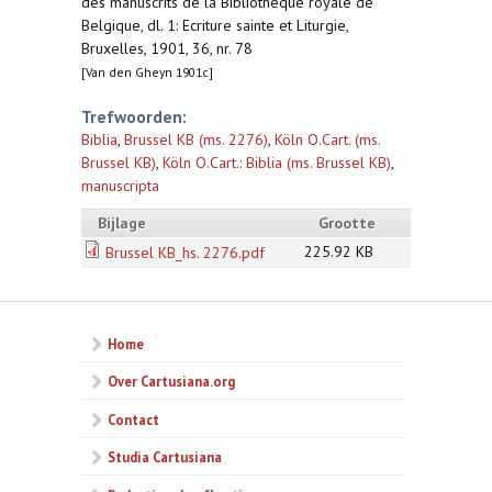
des manuscrits de la Bibliothèque royale de
Belgique, dl. 1: Ecriture sainte et Liturgie,
Bruxelles, 1901, 36, nr. 78
[Van den Gheyn 1901c]
Trefwoorden:
Biblia
,
Brussel KB (ms. 2276)
,
Köln O.Cart. (ms.
Brussel KB)
,
Köln O.Cart.: Biblia (ms. Brussel KB)
,
manuscripta
Bijlage
Grootte
225.92 KB
Brussel KB_hs. 2276.pdf
Home
Over Cartusiana.org
Contact
Studia Cartusiana