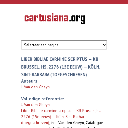
Overslaan en naar de inhoud gaan
CARTUSIANA
Geschiedenis
van de
kartuizerorde
in de
Nederlanden
LIBER BIBLIAE CARMINE SCRIPTUS — KB
BRUSSEL, HS. 2276 (15E EEUW) — KÖLN,
SINT-BARBARA (TOEGESCHREVEN)
Auteurs:
J. Van den Gheyn
Volledige referentie:
J. Van den Gheyn
Liber Bibliae carmine scriptus — KB Brussel, hs.
2276 (15e eeuw) — Köln, Sint-Barbara
(toegeschreven)
,
in: J. Van den Gheyn, Catalogue