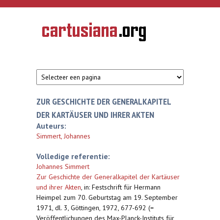
Overslaan en naar de inhoud gaan
CARTUSIANA
Geschiedenis
van de
kartuizerorde
in de
Nederlanden
ZUR GESCHICHTE DER GENERALKAPITEL
DER KARTÄUSER UND IHRER AKTEN
Auteurs:
Simmert, Johannes
Volledige referentie:
Johannes Simmert
Zur Geschichte der Generalkapitel der Kartäuser
und ihrer Akten
,
in: Festschrift für Hermann
Heimpel zum 70. Geburtstag am 19. September
1971, dl. 3, Göttingen, 1972, 677-692 (=
Veröffentlichungen des Max-Planck-Instituts für