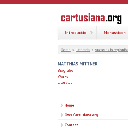
Overslaan en naar de inhoud gaan
CARTUSI
Geschiedenis
van de
kartuizerorde
in de
Nederlanden
Introductio
Monasticon
U bent hier
Home
»
Litteraria
»
Auctores in regionibu
MATTHIAS MITTNER
Biografie
Werken
Literatuur
Home
Over Cartusiana.org
Contact