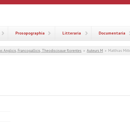
ANA
Prosopographia
Litteraria
Documentaria
s Anglicis, Francogallicis, Theodiscisque florentes
»
Auteurs M
»
Matthias Mitt