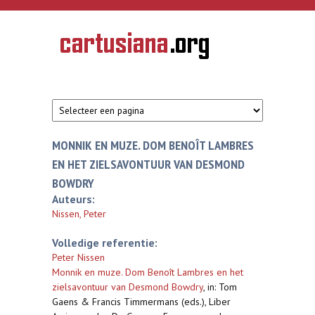
Overslaan en naar de inhoud gaan
CARTUSIANA
Geschiedenis
van de
kartuizerorde
in de
Nederlanden
MONNIK EN MUZE. DOM BENOÎT LAMBRES
EN HET ZIELSAVONTUUR VAN DESMOND
BOWDRY
Auteurs:
Nissen, Peter
Volledige referentie:
Peter Nissen
Monnik en muze. Dom Benoît Lambres en het
zielsavontuur van Desmond Bowdry
,
in: Tom
Gaens & Francis Timmermans (eds.), Liber