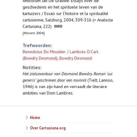
Amicorum Jan De Grauwe. Essays over de
geschiedenis en het spirituele leven van de
kartuizers / Essais sur l'histoire et la spiritualité
cartusienne, Salzburg, 2004, 309-316 (= Analecta
Cartusiana, 222)
[Nissen 2004]
Trefwoorden:
Benedictus Du Moustier / Lambres O.Cart.
(Bowdry Desmond)
,
Bowdry Desmond
Notities:
Het zielsavontuur van Desmond Bowdry. Roman ‘sui
generis’ geschreven door een monnik
(Tielt, Lannoo,
1946) is van zijn hand en verraadt de literaire
ambities van Dom Lambres.
Home
Over Cartusiana.org