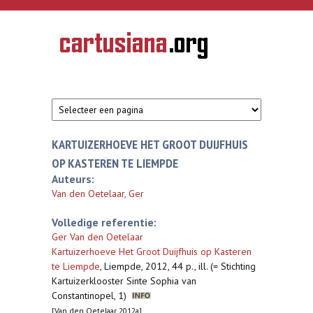
Overslaan en naar de inhoud gaan
CARTUSIANA
Geschiedenis
van de
kartuizerorde
in de
Nederlanden
KARTUIZERHOEVE HET GROOT DUIJFHUIS
OP KASTEREN TE LIEMPDE
Auteurs:
Van den Oetelaar, Ger
Volledige referentie:
Ger Van den Oetelaar
Kartuizerhoeve Het Groot Duijfhuis op Kasteren
te Liempde
,
Liempde, 2012, 44 p., ill. (= Stichting
Kartuizerklooster Sinte Sophia van
Constantinopel, 1)
[Van den Oetelaar 2012a]