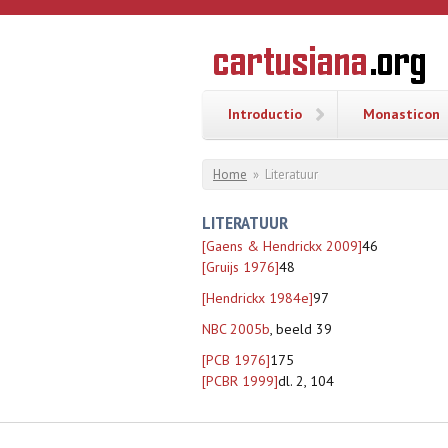
Overslaan en naar de inhoud gaan
CARTUSI
Geschiedenis
van de
kartuizerorde
in de
Nederlanden
Introductio
Monasticon
U bent hier
Home
»
Literatuur
LITERATUUR
[Gaens & Hendrickx 2009]
46
[Gruijs 1976]
48
[Hendrickx 1984e]
97
NBC 2005b
, beeld 39
[PCB 1976]
175
[PCBR 1999]
dl. 2, 104