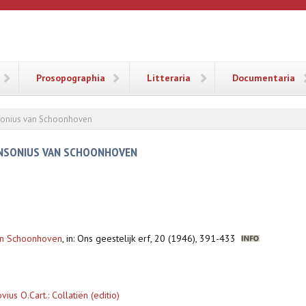
ANA
Prosopographia
Litteraria
Documentaria
nsonius van Schoonhoven
ANSONIUS VAN SCHOONHOVEN
van Schoonhoven
,
in: Ons geestelijk erf, 20 (1946), 391-433
us O.Cart.: Collatiën (editio)