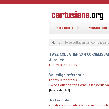
Overslaan en naar de inhoud gaan
CARTUSI
Geschiedenis
van de
kartuizerorde
in de
Nederlanden
Introductio
Monasticon
U bent hier
Home
»
Twee Collatien van Cornelis Ja
TWEE COLLATIEN VAN CORNELIS J
Auteurs:
Lodewijk Moereels
Volledige referentie:
Lodewijk Moereels
Twee Collatien van Cornelis Jansonius 
[Moereels 1946]
Trefwoorden:
collationes
,
Cornelius Jansonius Schoonhovi