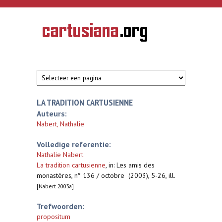
Overslaan en naar de inhoud gaan
CARTUSIANA
Geschiedenis
van de
kartuizerorde
in de
Nederlanden
LA TRADITION CARTUSIENNE
Auteurs:
Nabert, Nathalie
Volledige referentie:
Nathalie Nabert
La tradition cartusienne
,
in: Les amis des
monastères, n° 136 / octobre (2003), 5-26, ill.
[Nabert 2003a]
Trefwoorden:
propositum