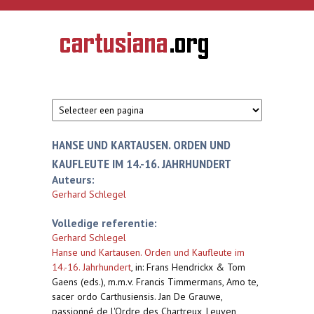
Overslaan en naar de inhoud gaan
CARTUSIANA
Geschiedenis
van de
kartuizerorde
in de
Nederlanden
HANSE UND KARTAUSEN. ORDEN UND
KAUFLEUTE IM 14.-16. JAHRHUNDERT
Auteurs:
Gerhard Schlegel
Volledige referentie:
Gerhard Schlegel
Hanse und Kartausen. Orden und Kaufleute im
14.-16. Jahrhundert
,
in: Frans Hendrickx & Tom
Gaens (eds.), m.m.v. Francis Timmermans, Amo te,
sacer ordo Carthusiensis. Jan De Grauwe,
passionné de l'Ordre des Chartreux, Leuven,