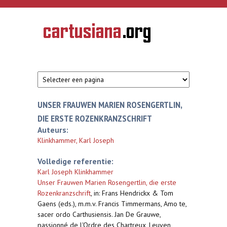
Overslaan en naar de inhoud gaan
CARTUSIANA
Geschiedenis
van de
kartuizerorde
in de
Nederlanden
UNSER FRAUWEN MARIEN ROSENGERTLIN,
DIE ERSTE ROZENKRANZSCHRIFT
Auteurs:
Klinkhammer, Karl Joseph
Volledige referentie:
Karl Joseph Klinkhammer
Unser Frauwen Marien Rosengertlin, die erste
Rozenkranzschrift
,
in: Frans Hendrickx & Tom
Gaens (eds.), m.m.v. Francis Timmermans, Amo te,
sacer ordo Carthusiensis. Jan De Grauwe,
passionné de l'Ordre des Chartreux, Leuven,