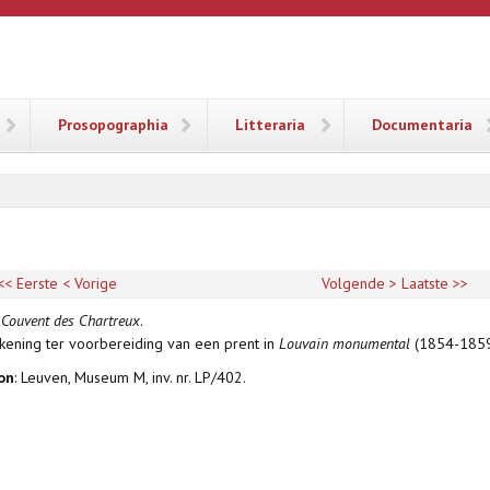
ANA
Prosopographia
Litteraria
Documentaria
<< Eerste
< Vorige
Volgende >
Laatste >>
 Couvent des Chartreux
.
kening ter voorbereiding van een prent in
Louvain monumental
(1854-1859
on
: Leuven, Museum M, inv. nr. LP/402.