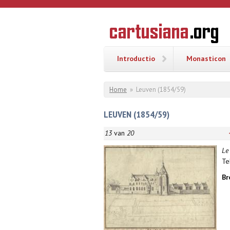
Overslaan en naar de inhoud gaan
CARTUSI
Geschiedenis
van de
kartuizerorde
in de
Nederlanden
Introductio
Monasticon
U bent hier
Home
»
Leuven (1854/59)
LEUVEN (1854/59)
13
van
20
Le
Te
Br