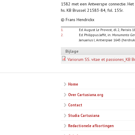
1582 met een Antwerspe connectie. Het 
hs. KB Brussel 21583-84, fol. 155r.
© Frans Hendrickx
1.
Ed. August Le Provost, dl. 2, Parisiis 1
2.
Ed. Philippus Jaffé, in:
Monumenta Germ
Januarius I, Antverpiae 1643 (herdruk,
Bijlage
Variorum SS. vitae et passiones_KB 
Home
Over Cartusiana.org
Contact
Studia Cartusiana
Redactionele afkortingen