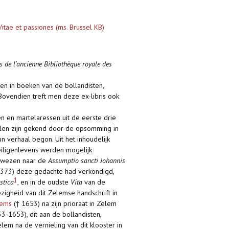
Vitae et passiones (ms. Brussel KB)
s de l'ancienne Bibliothèque royale des
en in boeken van de bollandisten,
Bovendien treft men deze ex-libris ook
en en martelaressen uit de eerste drie
alen zijn gekend door de opsomming in
 verhaal begon. Uit het inhoudelijk
 heiligenlevens werden mogelijk
verwezen naar de
Assumptio sancti Johannis
(† 373) deze gedachte had verkondigd,
1
stica
, en in de oudste
Vita
van de
igheid van dit Zelemse handschrift in
aems
(† 1653) na zijn prioraat in Zelem
33-1653), dit aan de bollandisten,
em na de vernieling van dit klooster in