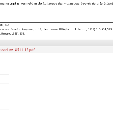
manuscript is vermeld in de
Catalogue des manuscrits trouvés dans la biblio
840, 461.
aniae Historica. Scriptores
, dl. 12, Hannoverae 1856 (herdruk, Leipzig 1925) 513-514, 529
 Brussel 1965), 835.
Brussel ms. 8511-12.pdf