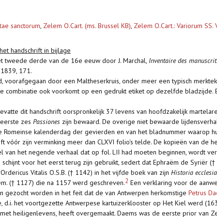
itae sanctorum
,
Zelem O.Cart. (ms. Brussel KB)
,
Zelem O.Cart.: Variorum SS. 
het handschrift in bijlage
het tweede derde van de 16e eeuw door J. Marchal,
Inventaire des manuscrit
 1839, 171.
nd, voorafgegaan door een Maltheserkruis, onder meer een typisch merktek
ke combinatie ook voorkomt op een gedrukt etiket op dezelfde bladzijde. 
evatte dit handschrift oorspronkelijk 37 levens van hoofdzakelijk martelar
 eerste zes
Passiones
zijn bewaard. De overige niet bewaarde lijdensverh
 de Romeinse kalenderdag der gevierden en van het bladnummer waarop hun
hrift vóór zijn verminking meer dan CLXVI folio's telde. De kopieën van de
itel van het negende verhaal dat op fol. LII had moeten beginnen, wordt 
 schijnt voor het eerst terug zijn gebruikt, sedert dat Ephraëm de Syriër 
ericus Vitalis O.S.B. († 1142) in het vijfde boek van zijn
Historia ecclesia
2
m. († 1127) die na 1157 werd geschreven.
Een verklaring voor de aanwez
an gezocht worden in het feit dat de van Antwerpen herkomstige
Petrus D
e, d.i. het voortgezette Antwerpese kartuizerklooster op Het Kiel werd (16
met heiligenlevens, heeft overgemaakt. Daems was de eerste prior van Zel