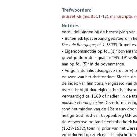
Trefwoorden:
Brussel KB (ms. 8511-12)
,
manuscripta
,
v
Notities:
Verduidelijkingen bij de beschrijving van 
• Buiten elk tijdsverband gedateerd in 
Ducs de Bourgogne, n° 1-18000
, Bruxelles
• Eigendomsnotitie op fol. [1]r bovenra
gevolgd door de signatuur "MS. 39", wel
aan op fol. [5]r in de bovenmarge.
• Volgens de inhoudsopgave (fol. 5r-v) b
eeuwen van het christendom. Slechts de
de index van hun titels, vergezeld van
overzicht blijkt duidelijk dat het handsc
vervaardigd ca. 1160 of nadien. In de t
apostoli et evangelistae
. Deze formulering
rond het midden van de 12e eeuw door Ord
heilige Godfried van Cappenberg O.Prae
de Antwerpse bollandistenbibliotheek k
(1629-1632), toen hij prior van het Liers
voortdurend op zoek naar handschriften 