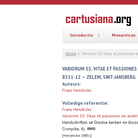
Overslaan en naar de inhoud gaan
CARTUSI
Geschiedenis
van de
kartuizerorde
in de
Nederlanden
Introductio
Monasticon
U bent hier
Home
»
Variorum SS. Vitae et passiones 
VARIORUM SS. VITAE ET PASSIONE
8511-12 — ZELEM, SINT-JANSBERG
Auteurs:
Frans Hendrickx
Volledige referentie:
Frans Hendrickx
Variorum SS. Vitae et passiones en ande
Handschriften uit Diestse kerken en kloos
Cronycke, 6)
[Hendrickx 1983c]